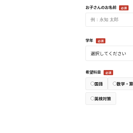
お子さんのお名前
必須
学年
必須
希望科目
必須
国語
数学・
英検対策