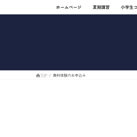
コ
ナ
ホームページ
夏期講習
小学生
ン
ビ
テ
ゲ
ン
ー
ツ
シ
へ
ョ
ス
ン
キ
に
ッ
移
プ
動
TOP
無料体験のお申込み