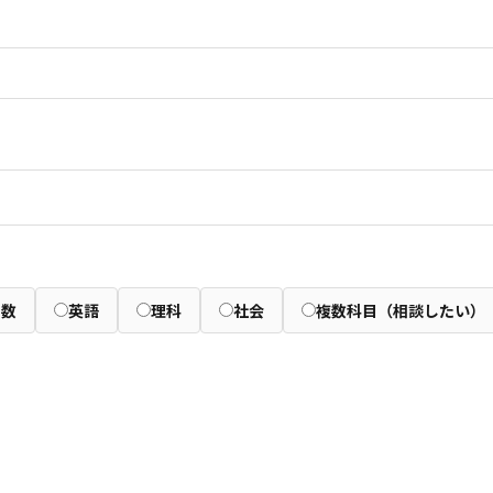
算数
英語
理科
社会
複数科目（相談したい）